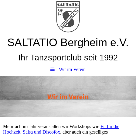
SALTATIO Bergheim e.V.
Ihr Tanzsportclub seit 1992
Wir im Verein
Mehrfach im Jahr veranstalten wir Workshops wie
Fit für die
Hochzeit, Salsa und Discofox
, aber auch ein geselliges